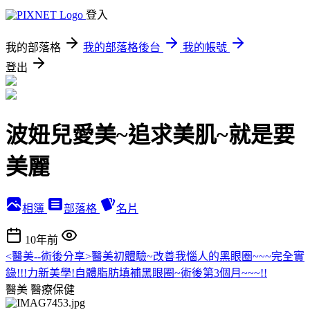
登入
我的部落格
我的部落格後台
我的帳號
登出
波妞兒愛美~追求美肌~就是要
美麗
相簿
部落格
名片
10年前
<醫美--術後分享>醫美初體驗~改善我惱人的黑眼圈~~~完全實
錄!!!力新美學!自體脂肪填補黑眼圈~術後第3個月~~~!!
醫美
醫療保健